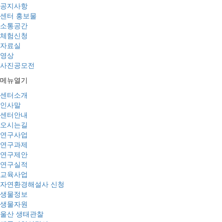
공지사항
센터 홍보물
소통공간
체험신청
자료실
영상
사진공모전
메뉴열기
센터소개
인사말
센터안내
오시는길
연구사업
연구과제
연구제안
연구실적
교육사업
자연환경해설사 신청
생물정보
생물자원
울산 생태관찰