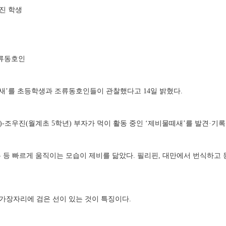
진 학생
류동호인
새
’
를 초등학생과 조류동호인들이 관찰했다고
14
일 밝혔다
.
)-
조우진
(
월계초
5
학년
)
부자가 먹이 활동 중인
‘
제비물떼새
’
를 발견
·
기록
는 등 빠르게 움직이는 모습이 제비를 닮았다
.
필리핀
,
대만에서 번식하고 
가장자리에 검은 선이 있는 것이 특징이다
.