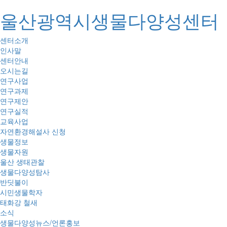
울산광역시생물다양성센터
센터소개
인사말
센터안내
오시는길
연구사업
연구과제
연구제안
연구실적
교육사업
자연환경해설사 신청
생물정보
생물자원
울산 생태관찰
생물다양성탐사
반딧불이
시민생물학자
태화강 철새
소식
생물다양성뉴스/언론홍보