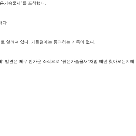
은가슴울새
’
를 포착했다
.
새다
.
으로 알려져 있다
.
가을철에는 통과하는 기록이 없다
.
새
’
발견은 매우 반가운 소식으로
‘
붉은가슴울새
’
처럼 매년 찾아오는지에