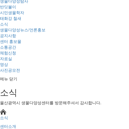
생물다양성탐사
반딧불이
시민생물학자
태화강 철새
소식
생물다양성뉴스/언론홍보
공지사항
센터 홍보물
소통공간
체험신청
자료실
영상
사진공모전
메뉴 닫기
소식
울산광역시 생물다양성센터를 방문해주셔서 감사합니다.
소식
센터소개