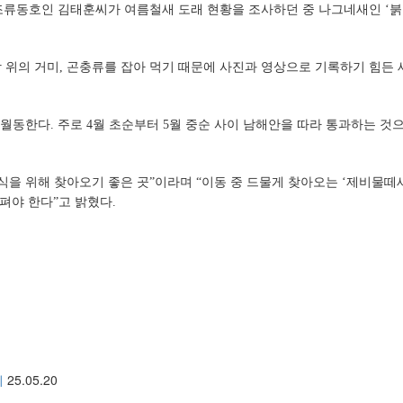
조류동호인 김태훈씨가 여름철새 도래 현황을 조사하던 중 나그네새인
‘
붉
 위의 거미
,
곤충류를 잡아 먹기 때문에 사진과 영상으로 기록하기 힘든 
 월동한다
.
주로
4
월 초순부터
5
월 중순 사이 남해안을 따라 통과하는 것
식을 위해 찾아오기 좋은 곳
”
이라며
“
이동 중 드물게 찾아오는
‘
제비물떼
살펴야 한다
”
고 밝혔다
.
최
25.05.20