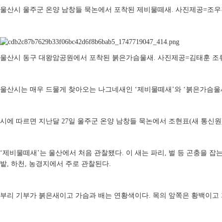
울산시 울주군 온양 남창들 묵논에서 포착된 제비물떼새
.
사진제공
=
조우
울산시 동구 대왕암공원에서 포착된 붉은가슴울새
.
사진제공
=
김태훈 조
울산시는 매우 드물게 찾아오는 나그네새인
‘
제비물떼새
’
와
‘
붉은가슴울
시에 따르면 지난달
27
일 울주군 온양 남창들 묵논에서 조현표
(
새 통신원
‘
제비물떼새
’
는 울산에서 처음 관찰됐다
.
이 새는 파리
,
벌 등 곤충을 잡
밭
,
하천
,
농경지에서 주로 관찰된다
.
부리 기부가 붉은새이고 가슴과 배는 연황색이다
.
목의 앞쪽은 황백이고 