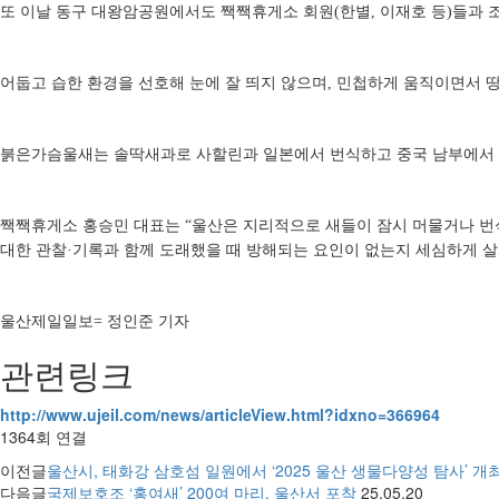
또 이날 동구 대왕암공원에서도 짹짹휴게소 회원
(
한별
,
이재호 등
)
들과 
어둡고 습한 환경을 선호해 눈에 잘 띄지 않으며
,
민첩하게 움직이면서 땅
붉은가슴울새는 솔딱새과로 사할린과 일본에서 번식하고 중국 남부에서
짹짹휴게소 홍승민 대표는
“
울산은 지리적으로 새들이 잠시 머물거나 번
대한 관찰
·
기록과 함께 도래했을 때 방해되는 요인이 없는지 세심하게 
울산제일일보
=
정인준 기자
관련링크
http://www.ujeil.com/news/articleView.html?idxno=366964
1364회 연결
이전글
울산시, 태화강 삼호섬 일원에서 ‘2025 울산 생물다양성 탐사’ 개
다음글
국제보호조 ‘홍여새’ 200여 마리, 울산서 포착
25.05.20