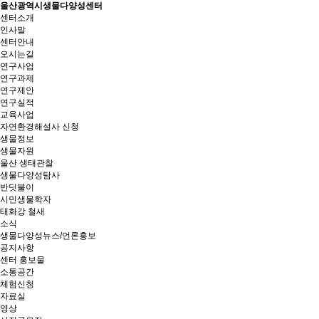
울산광역시생물다양성센터
센터소개
인사말
센터안내
오시는길
연구사업
연구과제
연구제안
연구실적
교육사업
자연환경해설사 신청
생물정보
생물자원
울산 생태관찰
생물다양성탐사
반딧불이
시민생물학자
태화강 철새
소식
생물다양성뉴스/언론홍보
공지사항
센터 홍보물
소통공간
체험신청
자료실
영상