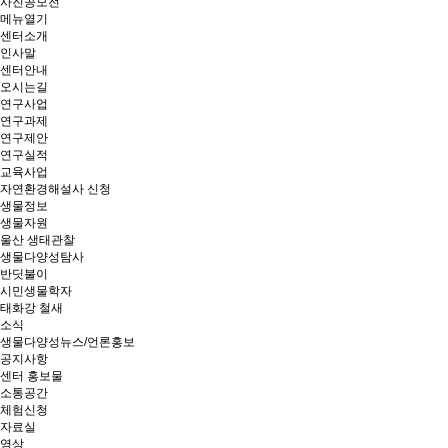
사진공모전
메뉴열기
센터소개
인사말
센터안내
오시는길
연구사업
연구과제
연구제안
연구실적
교육사업
자연환경해설사 신청
생물정보
생물자원
울산 생태관찰
생물다양성탐사
반딧불이
시민생물학자
태화강 철새
소식
생물다양성뉴스/언론홍보
공지사항
센터 홍보물
소통공간
체험신청
자료실
영상