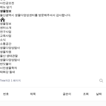
사진공모전
메뉴 닫기
생물정보
울산광역시 생물다양성센터를 방문해주셔서 감사합니다.
생물정보
센터소개
연구사업
교육사업
소식
소통공간
생물다양성탐사
생물자원
울산 생태관찰
생물다양성탐사
반딧불이
시민생물학자
태화강 철새
Total 6건
1 페이지
번호
제목
글쓴이
조회
날짜